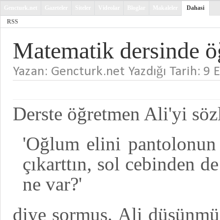
Gencturk.net
Gazeteler
Siteler
Videolar
Bloglar
Makaleler
Dahasi
RSS
Matematik dersinde ö
Yazan: Gencturk.net Yazdığı Tarih: 9
Derste öğretmen Ali'yi söz
'Oğlum elini pantolonun 
çıkarttın, sol cebinden d
ne var?'
diye sormuş. Ali düşünmü